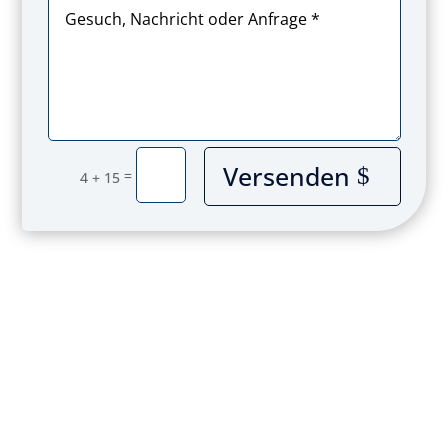
Versenden
=
4 + 15